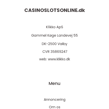
CASINOSLOTSONLINE.
dk
web:
www.klikko.dk
Menu
Annoncering
Om os