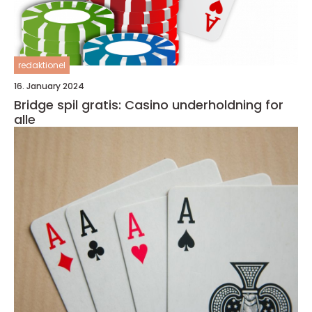
redaktionel
16. January 2024
Bridge spil gratis: Casino underholdning for
alle