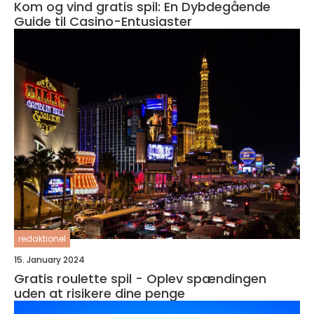
Kom og vind gratis spil: En Dybdegående
Guide til Casino-Entusiaster
redaktionel
15. January 2024
Gratis roulette spil - Oplev spændingen
uden at risikere dine penge