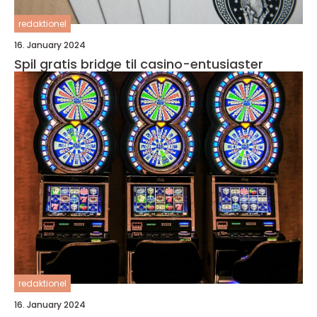
redaktionel
16. January 2024
Spil gratis bridge til casino-entusiaster
redaktionel
16. January 2024