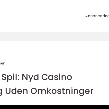
Annoncerin
sen
 Spil: Nyd Casino
g Uden Omkostninger