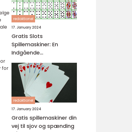
vælge
redaktionel
e
bale
17. January 2024
Gratis Slots
Spillemaskiner: En
Indgående
Gennemgang
for
 for
redaktionel
17. January 2024
Gratis spillemaskiner din
vej til sjov og spænding