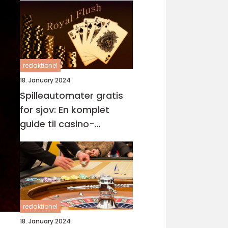
redaktionel
18. January 2024
Spilleautomater gratis
for sjov: En komplet
guide til casino-
entusiaster
redaktionel
18. January 2024