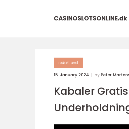
CASINOSLOTSONLINE.
dk
redaktionel
15. January 2024
by
Peter Morten
Kabaler Gratis
Underholdnin