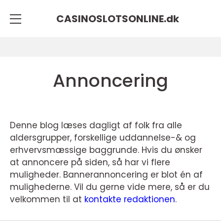
CASINOSLOTSONLINE.
dk
Annoncering
Denne blog læses dagligt af folk fra alle
aldersgrupper, forskellige uddannelse-& og
erhvervsmæssige baggrunde. Hvis du ønsker
at annoncere på siden, så har vi flere
muligheder. Bannerannoncering er blot én af
mulighederne. Vil du gerne vide mere, så er du
velkommen til at
kontakte redaktionen
.