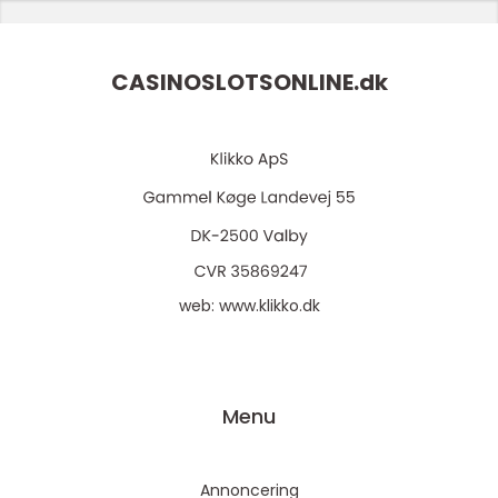
CASINOSLOTSONLINE.
dk
web:
www.klikko.dk
Menu
Annoncering