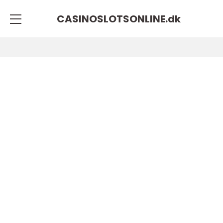
CASINOSLOTSONLINE.
dk