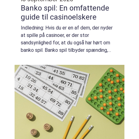
Banko spil: En omfattende
guide til casinoelskere
Indledning: Hvis du er en af dem, der nyder
at spille på casinoer, er der stor
sandsynlighed for, at du også har hørt om
banko spil. Banko spil tilbyder spænding,
socialt samvær og chancen for at vinde
store præmier. I denne dybdegående artikel
vil v...