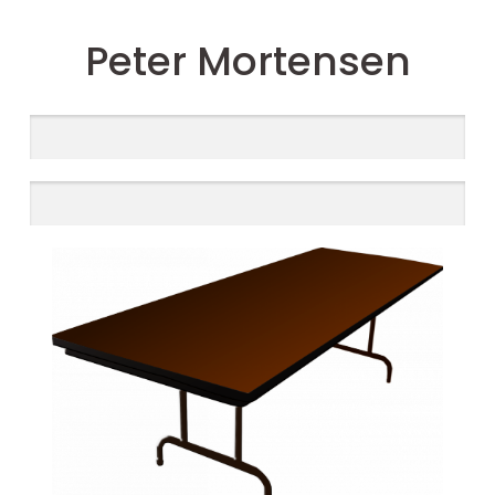
Peter Mortensen