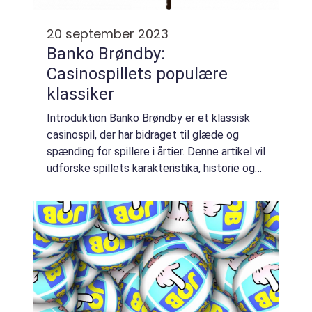
20 september 2023
Banko Brøndby:
Casinospillets populære
klassiker
Introduktion Banko Brøndby er et klassisk
casinospil, der har bidraget til glæde og
spænding for spillere i årtier. Denne artikel vil
udforske spillets karakteristika, historie og
betydning for casinoentusiaster. Uanset om
du er ny til casinospil ell...