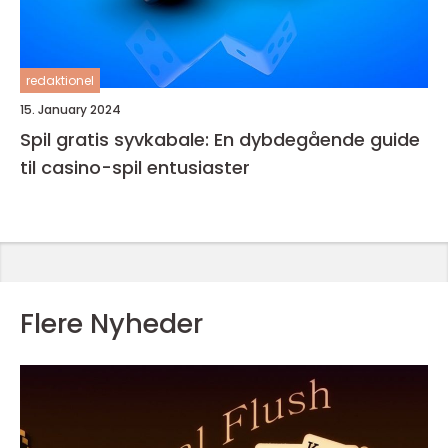
redaktionel
15. January 2024
Spil gratis syvkabale: En dybdegående guide
til casino-spil entusiaster
Flere Nyheder