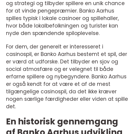
og strategi og tilbyder spillere en unik chance
for at vinde pengepræmier. Banko Aarhus
spilles typisk i lokale casinoer og spillehaller,
hvor både lokalbefolkningen og turister kan
nyde den spændende spiloplevelse.
For dem, der generelt er interesseret i
casinospil, er Banko Aarhus bestemt et spil, der
er værd at udforske. Det tilbyder en sjov og
social atmosfære og er velegnet til både
erfarne spillere og nybegyndere. Banko Aarhus
er også kendt for at være et af de mest
tilgængelige casinospil, da det ikke kræver
nogen særlige færdigheder eller viden at spille
det.
En historisk gennemgang
af Banko Aarhus udvikling