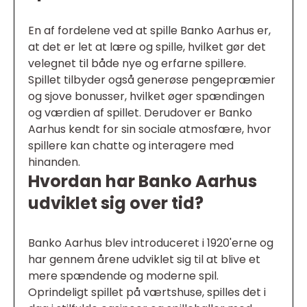
En af fordelene ved at spille Banko Aarhus er,
at det er let at lære og spille, hvilket gør det
velegnet til både nye og erfarne spillere.
Spillet tilbyder også generøse pengepræmier
og sjove bonusser, hvilket øger spændingen
og værdien af spillet. Derudover er Banko
Aarhus kendt for sin sociale atmosfære, hvor
spillere kan chatte og interagere med
hinanden.
Hvordan har Banko Aarhus
udviklet sig over tid?
Banko Aarhus blev introduceret i 1920'erne og
har gennem årene udviklet sig til at blive et
mere spændende og moderne spil.
Oprindeligt spillet på værtshuse, spilles det i