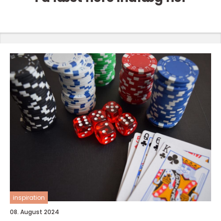
inspiration
08. August 2024