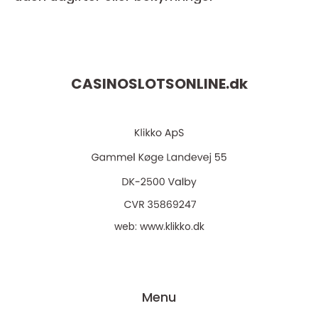
CASINOSLOTSONLINE.
dk
web:
www.klikko.dk
Menu