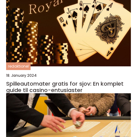
redaktionel
18. January 2024
Spilleautomater gratis for sjov: En komplet
guide til casino-entusiaster