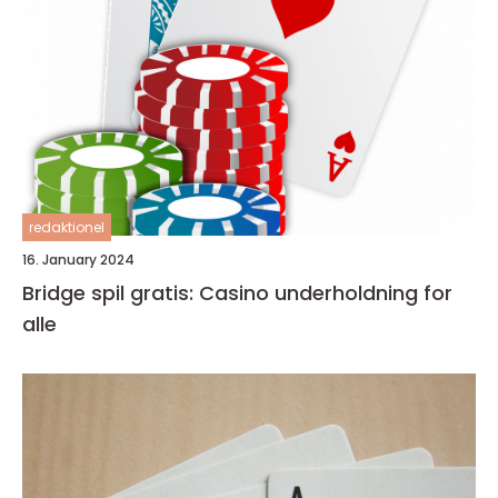
redaktionel
16. January 2024
Bridge spil gratis: Casino underholdning for
alle