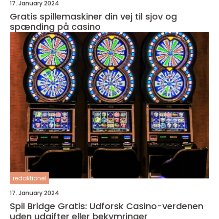
17. January 2024
Gratis spillemaskiner din vej til sjov og
spænding på casino
redaktionel
17. January 2024
Spil Bridge Gratis: Udforsk Casino-verdenen
uden udgifter eller bekymringer