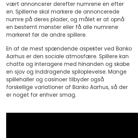
vært annoncerer derefter numrene en efter
en. Spillerne skal markere de annoncerede
numre på deres plader, og målet er at opnå
en bestemt mønster eller få alle numrene
markeret før de andre spillere.
En af de mest spændende aspekter ved Banko
Aarhus er den sociale atmosfære. Spillere kan
chatte og interagere med hinanden og skabe
en sjov og inddragende spiloplevelse. Mange
spillehaller og casinoer tilbyder også
forskellige variationer af Banko Aarhus, så der
er noget for enhver smag.