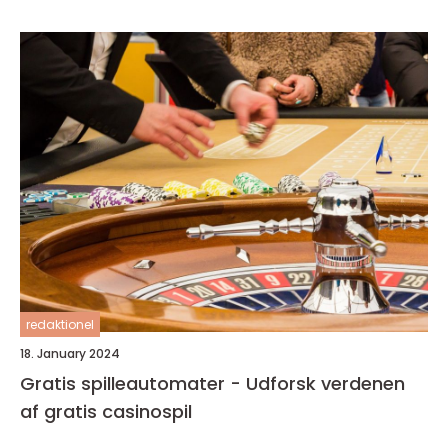
redaktionel
18. January 2024
Gratis spilleautomater - Udforsk verdenen
af gratis casinospil