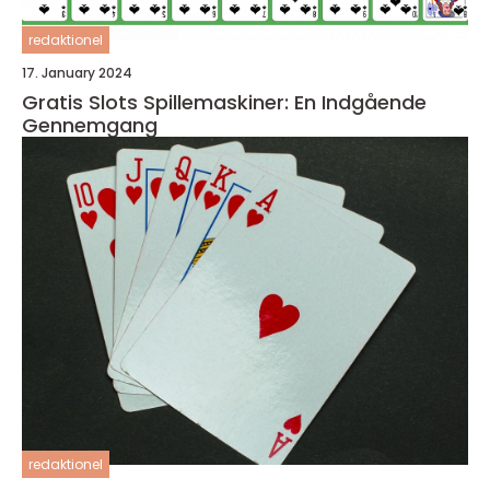
redaktionel
17. January 2024
Gratis Slots Spillemaskiner: En Indgående
Gennemgang
redaktionel