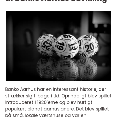
Banko Aarhus har en interessant historie, der
strækker sig tilbage i tid. Oprindeligt blev spillet
introduceret i 1920’erne og blev hurtigt
populært blandt aarhusianere. Det blev spillet
på små, lokale værtshuse og var en