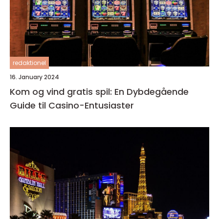
redaktionel
16. January 2024
Kom og vind gratis spil: En Dybdegående
Guide til Casino-Entusiaster