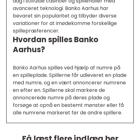
dag i stilfulde casinoer og spillehaller med
avanceret teknologi. Banko Aarhus har
bevaret sin popularitet og tilbyder diverse
variationer for at imødekomme forskellige
spillepræferencer.
Hvordan spilles Banko
Aarhus?
Banko Aarhus spilles ved hjælp af numre på
en spilleplade. Spillerne får udleveret en plade
med numre, og en vært annoncerer numrene
en efter en. Spillerne skal markere de
annoncerede numre på deres plade og
forsøge at opnå en bestemt mønster eller få
alle numrene markeret før de andre spillere.
Få læst flere indlæg her