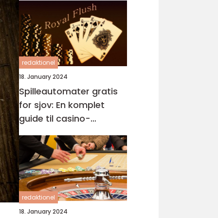
redaktionel
18. January 2024
Spilleautomater gratis
for sjov: En komplet
guide til casino-
entusiaster
redaktionel
18. January 2024