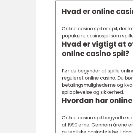
Hvad er online casi
Online casino spil er spil, der 
populære casinospil som spill
Hvad er vigtigt at 
online casino spil?
Før du begynder at spille online
reguleret online casino. Du bø
betalingsmulighederne og kval
spiloplevelse og sikkerhed.
Hvordan har online 
Online casino spil begyndte s
af 1990'erne. Gennem årene e
autentiske casinofølelse. I dag 