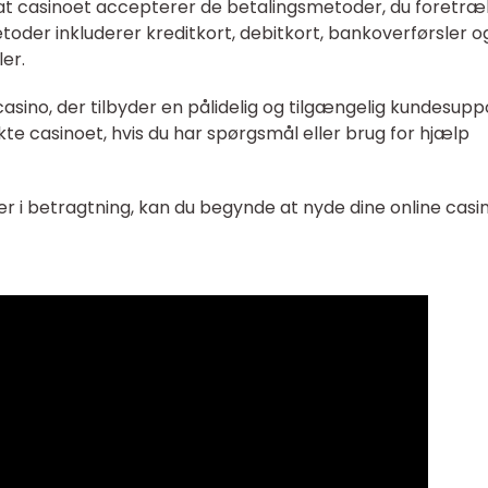
, at casinoet accepterer de betalingsmetoder, du foretræ
oder inkluderer kreditkort, debitkort, bankoverførsler o
er.
asino, der tilbyder en pålidelig og tilgængelig kundesupp
kte casinoet, hvis du har spørgsmål eller brug for hjælp
rer i betragtning, kan du begynde at nyde dine online casi