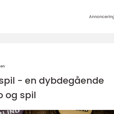
Annoncerin
sen
 spil - en dybdegående
o og spil