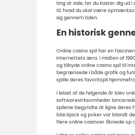
ting at vide, før du kaster dig ud i
til, hvad du skal være opmærksom 
sig gennem tiden.
En historisk genn
Online casino spil har en fasciner
internettets æra. I midten af 19
og tilbyde online casino spil til i
begrænsede i både grafik og funkti
spille deres favoritspil hjemmefra
I løbet af de følgende år blev on
softwarevirksomheder lancerede 
spilene begyndte at ligne deres 
blackjack og poker var blandt de
flere online casinoer åbnede op og 