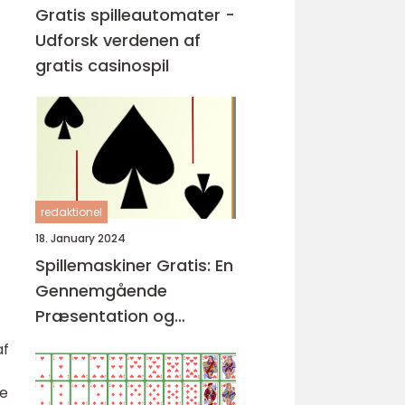
Gratis spilleautomater -
Udforsk verdenen af
gratis casinospil
redaktionel
18. January 2024
Spillemaskiner Gratis: En
Gennemgående
Præsentation og
Historisk Udvikling
af
ge