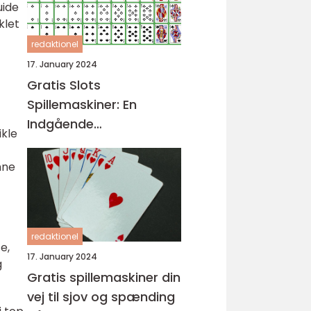
uide
klet
redaktionel
17. January 2024
Gratis Slots
Spillemaskiner: En
Indgående
ikle
Gennemgang
nne
redaktionel
e,
17. January 2024
g
Gratis spillemaskiner din
vej til sjov og spænding