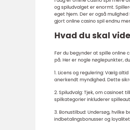
I dag er online casino spil mere 
og spiludvalget er enormt. Spille
eget hjem. Der er også mulighed f
gjort online casino spil endnu mer
Hvad du skal vide
Før du begynder at spille online 
på. Her er nogle nøglepunkter, du
1. Licens og regulering: Vælg altid
anerkendt myndighed. Dette sikrer
2. Spiludvalg: Tjek, om casinoet ti
spilkategorier inkluderer spillea
3. Bonustilbud: Undersøg, hvilke 
indbetalingsbonusser og loyalite