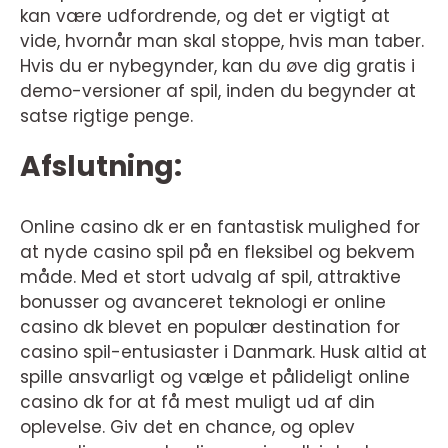
kan være udfordrende, og det er vigtigt at
vide, hvornår man skal stoppe, hvis man taber.
Hvis du er nybegynder, kan du øve dig gratis i
demo-versioner af spil, inden du begynder at
satse rigtige penge.
Afslutning:
Online casino dk er en fantastisk mulighed for
at nyde casino spil på en fleksibel og bekvem
måde. Med et stort udvalg af spil, attraktive
bonusser og avanceret teknologi er online
casino dk blevet en populær destination for
casino spil-entusiaster i Danmark. Husk altid at
spille ansvarligt og vælge et pålideligt online
casino dk for at få mest muligt ud af din
oplevelse. Giv det en chance, og oplev