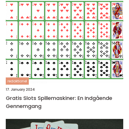
redaktionel
17. January 2024
Gratis Slots Spillemaskiner: En Indgående
Gennemgang