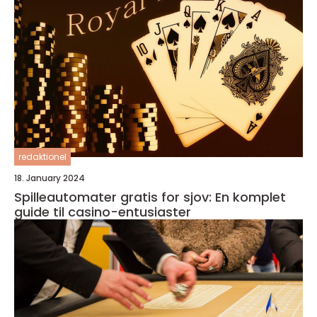
redaktionel
18. January 2024
Spilleautomater gratis for sjov: En komplet
guide til casino-entusiaster