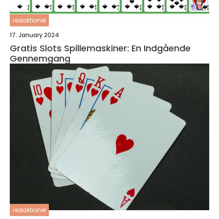
redaktionel
17. January 2024
Gratis Slots Spillemaskiner: En Indgående
Gennemgang
redaktionel