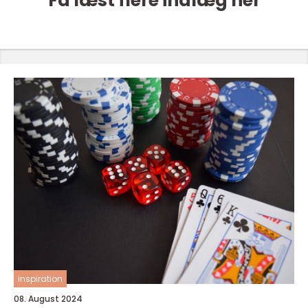
Få læst flere indlæg her
inspiration
08. August 2024