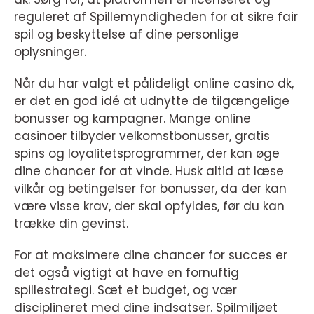
reguleret af Spillemyndigheden for at sikre fair
spil og beskyttelse af dine personlige
oplysninger.
Når du har valgt et pålideligt online casino dk,
er det en god idé at udnytte de tilgængelige
bonusser og kampagner. Mange online
casinoer tilbyder velkomstbonusser, gratis
spins og loyalitetsprogrammer, der kan øge
dine chancer for at vinde. Husk altid at læse
vilkår og betingelser for bonusser, da der kan
være visse krav, der skal opfyldes, før du kan
trække din gevinst.
For at maksimere dine chancer for succes er
det også vigtigt at have en fornuftig
spillestrategi. Sæt et budget, og vær
disciplineret med dine indsatser. Spilmiljøet