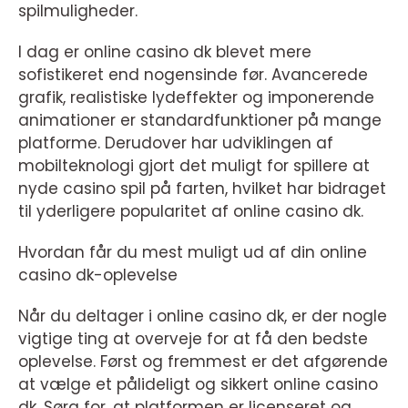
spilmuligheder.
I dag er online casino dk blevet mere
sofistikeret end nogensinde før. Avancerede
grafik, realistiske lydeffekter og imponerende
animationer er standardfunktioner på mange
platforme. Derudover har udviklingen af
mobilteknologi gjort det muligt for spillere at
nyde casino spil på farten, hvilket har bidraget
til yderligere popularitet af online casino dk.
Hvordan får du mest muligt ud af din online
casino dk-oplevelse
Når du deltager i online casino dk, er der nogle
vigtige ting at overveje for at få den bedste
oplevelse. Først og fremmest er det afgørende
at vælge et pålideligt og sikkert online casino
dk. Sørg for, at platformen er licenseret og