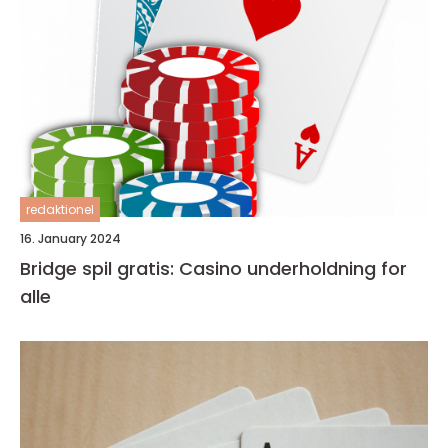
redaktionel
16. January 2024
Bridge spil gratis: Casino underholdning for
alle