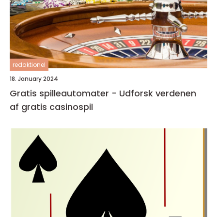
redaktionel
18. January 2024
Gratis spilleautomater - Udforsk verdenen
af gratis casinospil