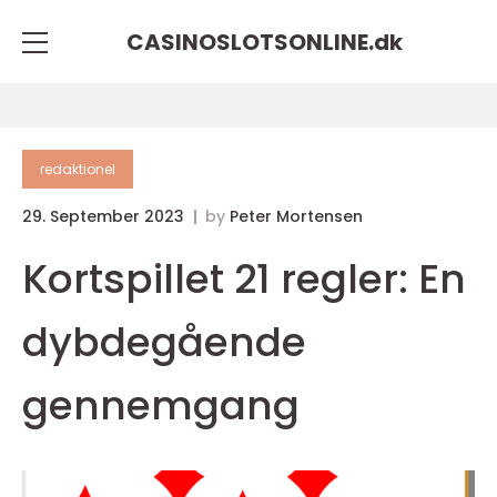
CASINOSLOTSONLINE.
dk
redaktionel
29. September 2023
by
Peter Mortensen
Kortspillet 21 regler: En
dybdegående
gennemgang