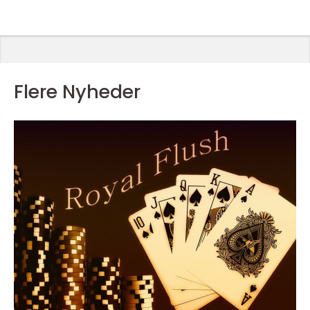
Flere Nyheder