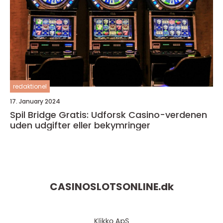
redaktionel
17. January 2024
Spil Bridge Gratis: Udforsk Casino-verdenen
uden udgifter eller bekymringer
CASINOSLOTSONLINE.
dk