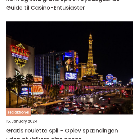
Guide til Casino-Entusiaster
redaktionel
15. January 2024
Gratis roulette spil - Oplev spændingen