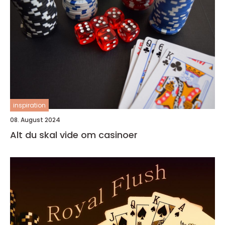
inspiration
08. August 2024
Alt du skal vide om casinoer