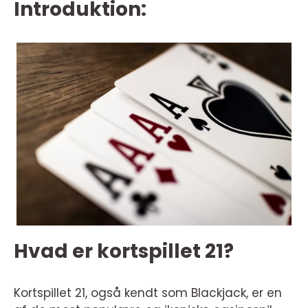
Introduktion:
Hvad er kortspillet 21?
Kortspillet 21, også kendt som Blackjack, er en