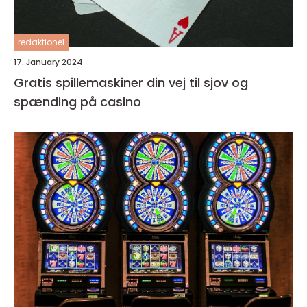
redaktionel
17. January 2024
Gratis spillemaskiner din vej til sjov og
spænding på casino