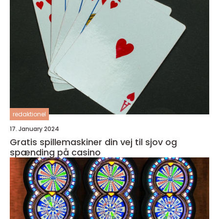
redaktionel
17. January 2024
Gratis spillemaskiner din vej til sjov og
spænding på casino