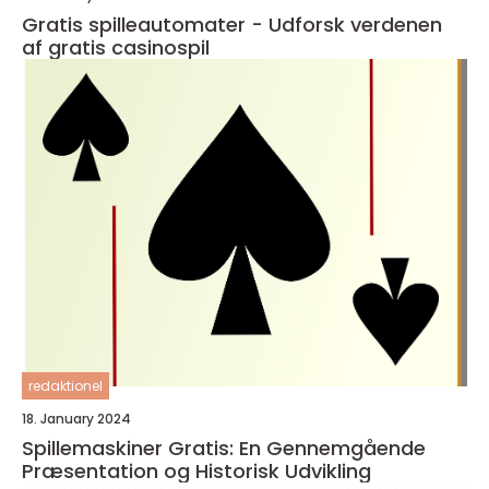
Gratis spilleautomater - Udforsk verdenen
af gratis casinospil
redaktionel
18. January 2024
Spillemaskiner Gratis: En Gennemgående
Præsentation og Historisk Udvikling