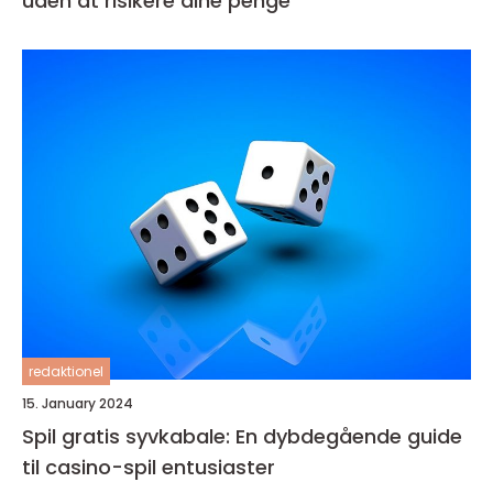
uden at risikere dine penge
redaktionel
15. January 2024
Spil gratis syvkabale: En dybdegående guide
til casino-spil entusiaster