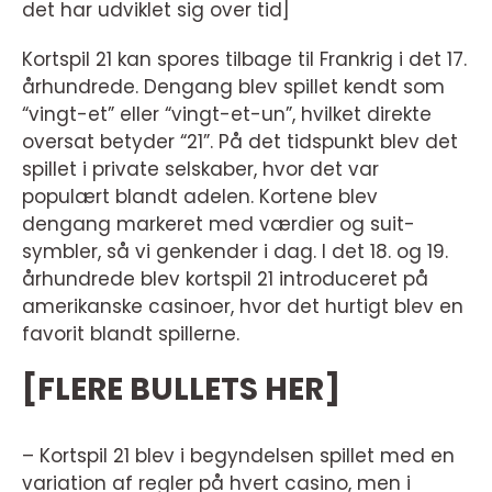
det har udviklet sig over tid]
Kortspil 21 kan spores tilbage til Frankrig i det 17.
århundrede. Dengang blev spillet kendt som
“vingt-et” eller “vingt-et-un”, hvilket direkte
oversat betyder “21”. På det tidspunkt blev det
spillet i private selskaber, hvor det var
populært blandt adelen. Kortene blev
dengang markeret med værdier og suit-
symbler, så vi genkender i dag. I det 18. og 19.
århundrede blev kortspil 21 introduceret på
amerikanske casinoer, hvor det hurtigt blev en
favorit blandt spillerne.
[FLERE BULLETS HER]
– Kortspil 21 blev i begyndelsen spillet med en
variation af regler på hvert casino, men i