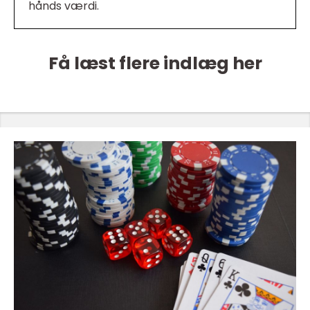
hånds værdi.
Få læst flere indlæg her