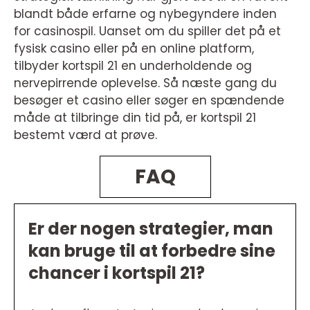
blandt både erfarne og nybegyndere inden
for casinospil. Uanset om du spiller det på et
fysisk casino eller på en online platform,
tilbyder kortspil 21 en underholdende og
nervepirrende oplevelse. Så næste gang du
besøger et casino eller søger en spændende
måde at tilbringe din tid på, er kortspil 21
bestemt værd at prøve.
FAQ
Er der nogen strategier, man
kan bruge til at forbedre sine
chancer i kortspil 21?