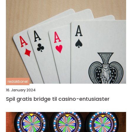
redaktionel
16. January 2024
Spil gratis bridge til casino-entusiaster