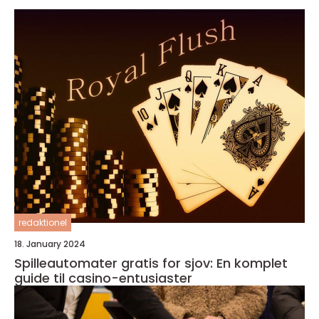
redaktionel
18. January 2024
Spilleautomater gratis for sjov: En komplet
guide til casino-entusiaster