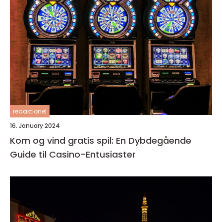
redaktionel
16. January 2024
Kom og vind gratis spil: En Dybdegående
Guide til Casino-Entusiaster