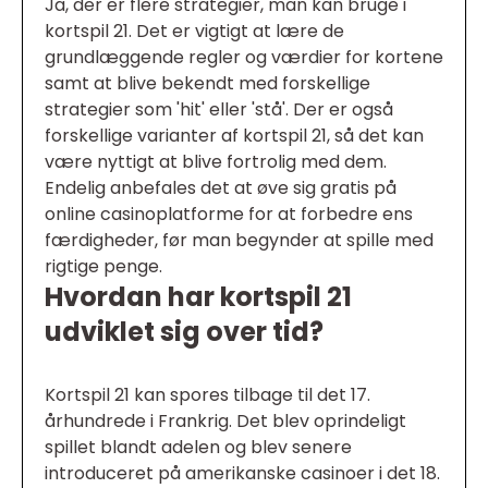
Ja, der er flere strategier, man kan bruge i
kortspil 21. Det er vigtigt at lære de
grundlæggende regler og værdier for kortene
samt at blive bekendt med forskellige
strategier som 'hit' eller 'stå'. Der er også
forskellige varianter af kortspil 21, så det kan
være nyttigt at blive fortrolig med dem.
Endelig anbefales det at øve sig gratis på
online casinoplatforme for at forbedre ens
færdigheder, før man begynder at spille med
rigtige penge.
Hvordan har kortspil 21
udviklet sig over tid?
Kortspil 21 kan spores tilbage til det 17.
århundrede i Frankrig. Det blev oprindeligt
spillet blandt adelen og blev senere
introduceret på amerikanske casinoer i det 18.