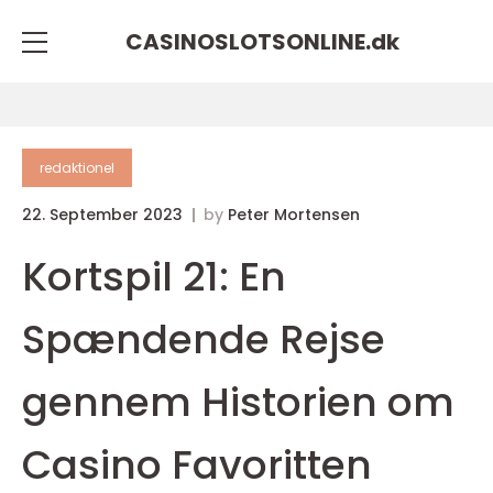
CASINOSLOTSONLINE.
dk
redaktionel
22. September 2023
by
Peter Mortensen
Kortspil 21: En
Spændende Rejse
gennem Historien om
Casino Favoritten