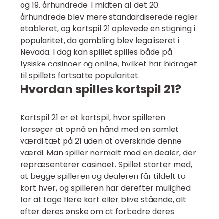
og 19. århundrede. I midten af det 20.
århundrede blev mere standardiserede regler
etableret, og kortspil 21 oplevede en stigning i
popularitet, da gambling blev legaliseret i
Nevada. I dag kan spillet spilles både på
fysiske casinoer og online, hvilket har bidraget
til spillets fortsatte popularitet.
Hvordan spilles kortspil 21?
Kortspil 21 er et kortspil, hvor spilleren
forsøger at opnå en hånd med en samlet
værdi tæt på 21 uden at overskride denne
værdi. Man spiller normalt mod en dealer, der
repræsenterer casinoet. Spillet starter med,
at begge spilleren og dealeren får tildelt to
kort hver, og spilleren har derefter mulighed
for at tage flere kort eller blive stående, alt
efter deres ønske om at forbedre deres