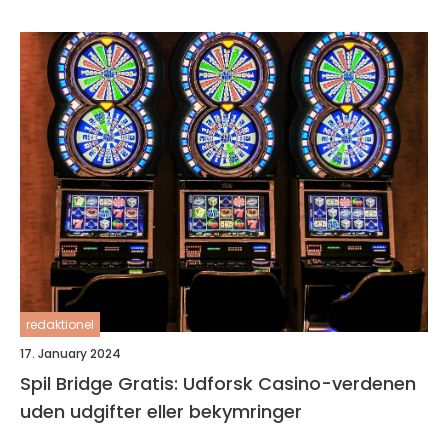
redaktionel
17. January 2024
Spil Bridge Gratis: Udforsk Casino-verdenen
uden udgifter eller bekymringer