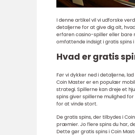
I denne artikel vil vi udforske ve
detaljerne for at give dig alt, h
erfaren casino-spiller eller bare 
omfattende indsigt i gratis spins 
Hvad er gratis spi
Før vi dykker ned i detaljerne, la
Coin Master er en populær mobil
strategi. Spillerne kan dreje et hj
spins giver spillerne mulighed fo
for at vinde stort.
De gratis spins, der tilbydes i Coi
præmier. Jo flere spins du har, d
Dette gør gratis spins i Coin Mas