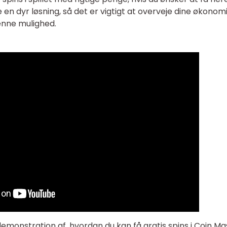
 en dyr løsning, så det er vigtigt at overveje dine økonom
enne mulighed.
emonstration af, hvordan du kan få gratis spins i Coin Ma