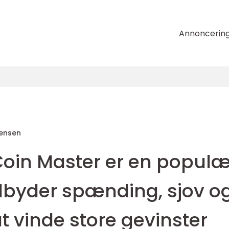
Annoncerin
tensen
 Coin Master er en populæ
tilbyder spænding, sjov o
t vinde store gevinster