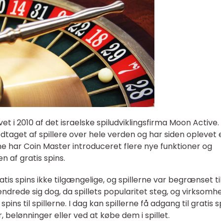
et i 2010 af det israelske spiludviklingsfirma Moon Active.
dtaget af spillere over hele verden og har siden oplevet 
ne har Coin Master introduceret flere nye funktioner og
n af gratis spins.
gratis spins ikke tilgængelige, og spillerne var begrænset ti
ændrede sig dog, da spillets popularitet steg, og virksom
pins til spillerne. I dag kan spillerne få adgang til gratis s
belønninger eller ved at købe dem i spillet.