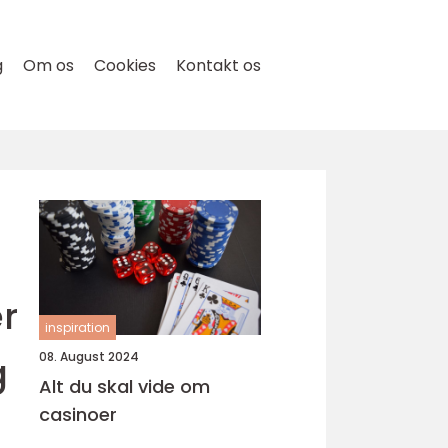
g
Om os
Cookies
Kontakt os
r
inspiration
g
08. August 2024
Alt du skal vide om
casinoer