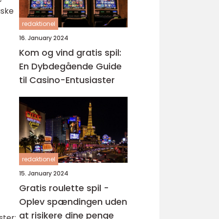
iske
redaktionel
16. January 2024
Kom og vind gratis spil:
En Dybdegående Guide
til Casino-Entusiaster
redaktionel
15. January 2024
Gratis roulette spil -
Oplev spændingen uden
at risikere dine penge
ster: