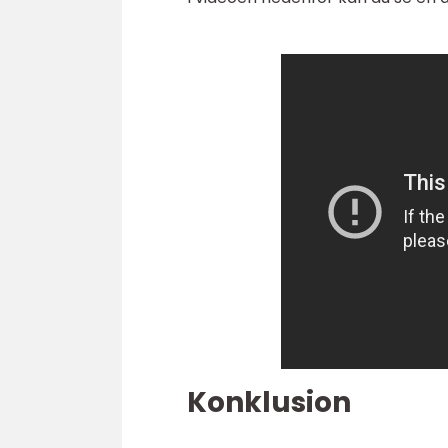
Konklusion