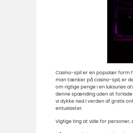
Casino-spil er en populær form 
man tænker på casino-spil, er det
om rigtige penge i en luksuriøs 
denne spænding uden at forlade kom
vi dykke ned i verden af gratis on
entusiaster.
Vigtige ting at vide for personer,