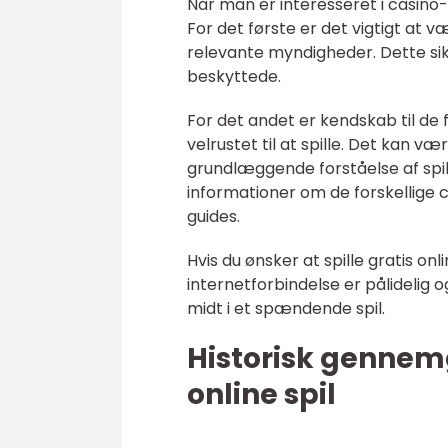
Når man er interesseret i casino-s
For det første er det vigtigt at v
relevante myndigheder. Dette sikre
beskyttede.
For det andet er kendskab til de 
velrustet til at spille. Det kan væ
grundlæggende forståelse af spill
informationer om de forskellige c
guides.
Hvis du ønsker at spille gratis onl
internetforbindelse er pålidelig 
midt i et spændende spil.
Historisk gennemg
online spil