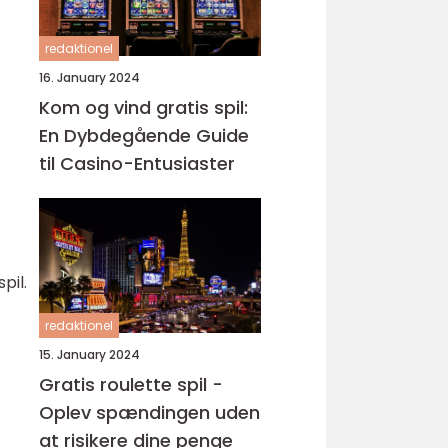
redaktionel
16. January 2024
Kom og vind gratis spil:
En Dybdegående Guide
til Casino-Entusiaster
pil.
redaktionel
15. January 2024
Gratis roulette spil -
Oplev spændingen uden
at risikere dine penge