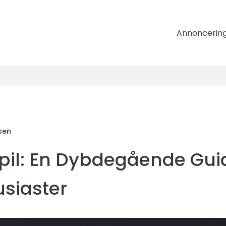
Annoncerin
sen
spil: En Dybdegående Gui
usiaster