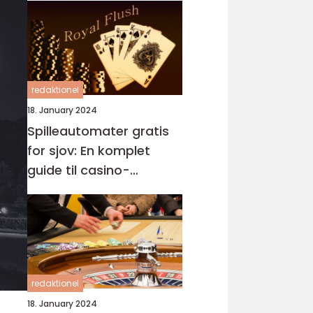
redaktionel
18. January 2024
Spilleautomater gratis
for sjov: En komplet
guide til casino-
entusiaster
redaktionel
18. January 2024