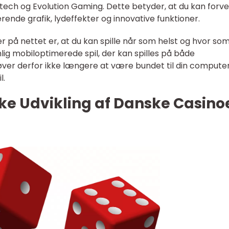
tech og Evolution Gaming. Dette betyder, at du kan forv
rende grafik, lydeffekter og innovative funktioner.
r på nettet er, at du kan spille når som helst og hvor so
mlig mobiloptimerede spil, der kan spilles på både
ver derfor ikke længere at være bundet til din computer
l.
iske Udvikling af Danske Casino