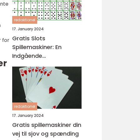
ente
redaktionel
m
17. January 2024
Gratis Slots
 for
Spillemaskiner: En
Indgående
er
Gennemgang
redaktionel
17. January 2024
Gratis spillemaskiner din
vej til sjov og spænding