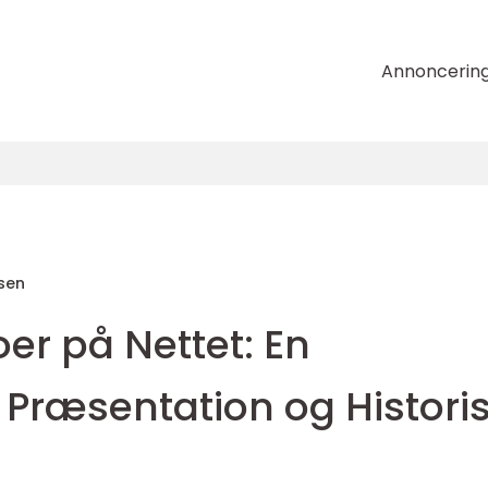
Annoncerin
sen
er på Nettet: En
ræsentation og Histori