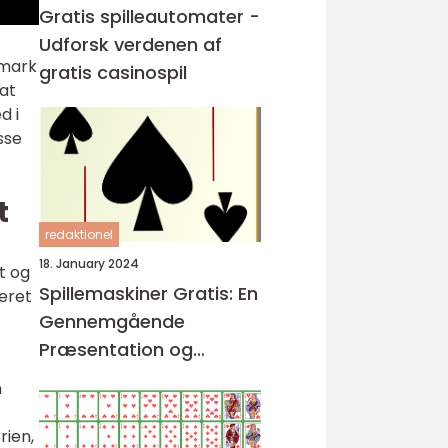
Gratis spilleautomater -
Udforsk verdenen af
nmark
gratis casinospil
at
d i
sse
t
redaktionel
18. January 2024
st og
Spillemaskiner Gratis: En
seret
Gennemgående
Præsentation og
Historisk Udvikling
m
rien,