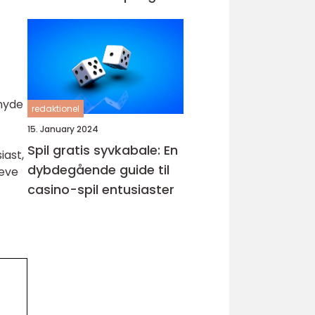
 nyde
redaktionel
15. January 2024
Spil gratis syvkabale: En
iast,
dybdegående guide til
leve
casino-spil entusiaster