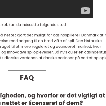
rtikel, kan du indsætte følgende sted:
 nettet gjort det muligt for casinospillere i Danmark at
else med adgang til en bred vifte af spil. Den historiske
idraget til et mere reguleret og avanceret marked, hvor
t og innovative spiloplevelser. Så hvis du er en casinoentus
 at udforske verdenen af danske casinoer på nettet og op
FAQ
gheden, og hvorfor er det vigtigt at
nettet er licenseret af dem?