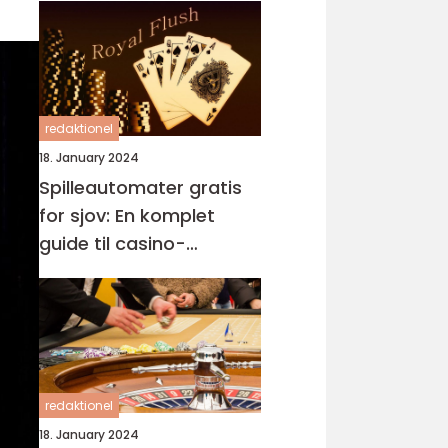
redaktionel
18. January 2024
Spilleautomater gratis
for sjov: En komplet
guide til casino-
entusiaster
redaktionel
18. January 2024