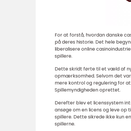
For at forstå, hvordan danske casi
på deres historie. Det hele begyn
liberalisere online casinoindustri
spillere.
Dette skridt førte til et væld af
opmærksomhed. Selvom det var en
mere kontrol og regulering for at 
Spillemyndigheden oprettet.
Derefter blev et licenssystem in
ansøge om en licens og leve op til v
spillere. Dette sikrede ikke kun e
spillerne.