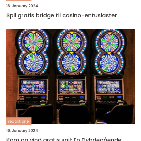
16. January 2024
Spil gratis bridge til casino-entusiaster
redaktionel
16. January 2024
Kom og vind gratis spil: En Dybdegående