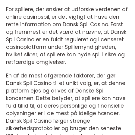
For spillere, der ønsker at udforske verdenen af
online casinospil, er det vigtigt at have den
rette information om Dansk Spil Casino. Først
og fremmest er det værd at nævne, at Dansk
Spil Casino er en fuldt reguleret og licenseret
casinoplatform under Spillemyndigheden,
hvilket sikrer, at spillere kan nyde spil i sikre og
retfærdige omgivelser.
En af de mest afgørende faktorer, der gør
Dansk Spil Casino til et unikt valg, er, at denne
platform ejes og drives af Danske Spil
koncernen. Dette betyder, at spillere kan have
fuld tillid til, at deres personlige og finansielle
oplysninger er i de mest pålidelige hænder.
Dansk Spil Casino følger strenge
sikkerhedsprotokoller og bruger den seneste