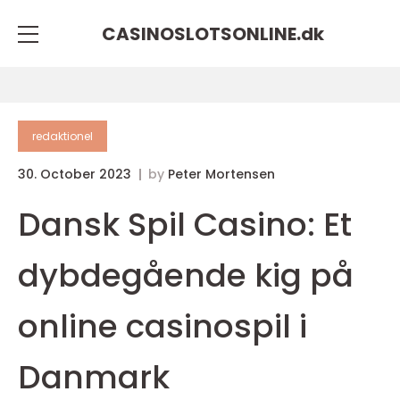
CASINOSLOTSONLINE.
dk
redaktionel
30. October 2023
by
Peter Mortensen
Dansk Spil Casino: Et
dybdegående kig på
online casinospil i
Danmark