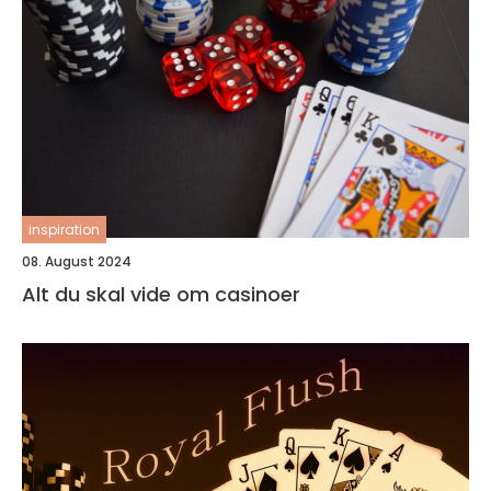
inspiration
08. August 2024
Alt du skal vide om casinoer