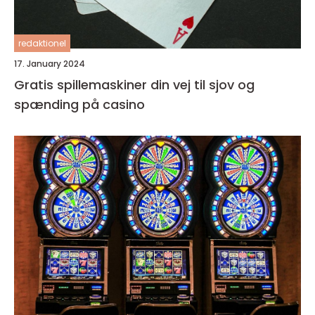
redaktionel
17. January 2024
Gratis spillemaskiner din vej til sjov og
spænding på casino