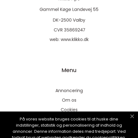
web:
www.klikko.dk
Menu
Annoncering
Om os
Cookies
På vores website bruges cookies til at huske dine
Kontakt os
indstillinger, statistik og personalisering af indhold og
Sitemap
annoncer. Denne information deles med tredjepart. Ved
fortsat brug af websiden godkender du cookiepolitikken.