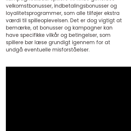
velkomstbonusser, indbetalingsbonusser og
loyalitetsprogrammer, som alle tilføjer ekstra
værdi til spilleoplevelsen. Det er dog vigtigt at
bemærke, at bonusser og kampagner kan
have specifikke vilkår og betingelser, som
spillere bør læse grundigt igennem for at
undgå eventuelle misforståelser.