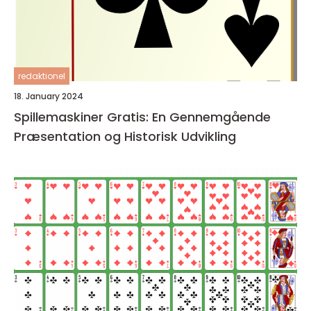
redaktionel
18. January 2024
Spillemaskiner Gratis: En Gennemgående
Præsentation og Historisk Udvikling