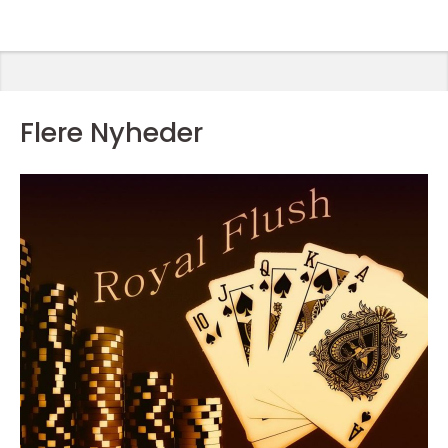
Flere Nyheder