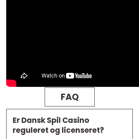
FAQ
Er Dansk Spil Casino
reguleret og licenseret?