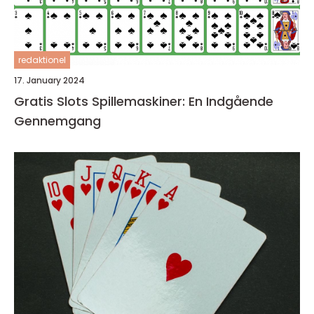
redaktionel
17. January 2024
Gratis Slots Spillemaskiner: En Indgående
Gennemgang