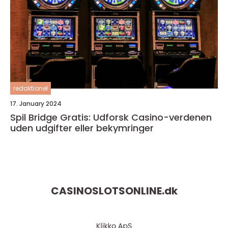
redaktionel
17. January 2024
Spil Bridge Gratis: Udforsk Casino-verdenen
uden udgifter eller bekymringer
CASINOSLOTSONLINE.
dk