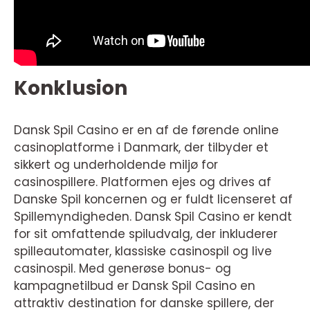
Konklusion
Dansk Spil Casino er en af de førende online
casinoplatforme i Danmark, der tilbyder et
sikkert og underholdende miljø for
casinospillere. Platformen ejes og drives af
Danske Spil koncernen og er fuldt licenseret af
Spillemyndigheden. Dansk Spil Casino er kendt
for sit omfattende spiludvalg, der inkluderer
spilleautomater, klassiske casinospil og live
casinospil. Med generøse bonus- og
kampagnetilbud er Dansk Spil Casino en
attraktiv destination for danske spillere, der