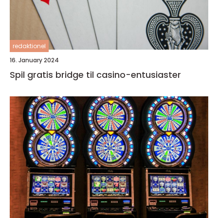
redaktionel
16. January 2024
Spil gratis bridge til casino-entusiaster