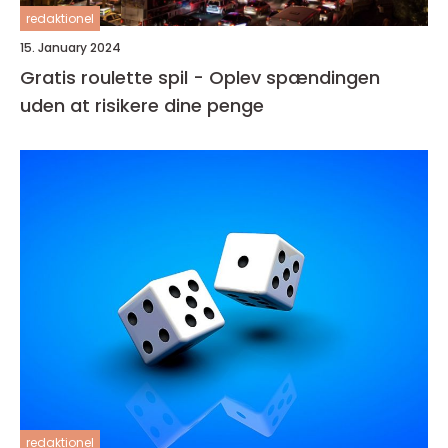
redaktionel
15. January 2024
Gratis roulette spil - Oplev spændingen
uden at risikere dine penge
redaktionel