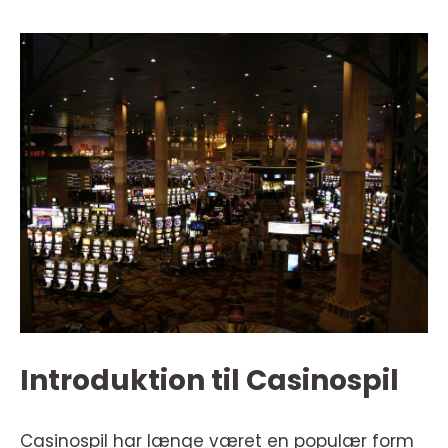
Introduktion til Casinospil
Casinospil har længe været en populær form