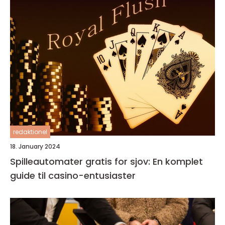
redaktionel
18. January 2024
Spilleautomater gratis for sjov: En komplet
guide til casino-entusiaster