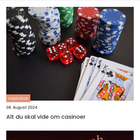
inspiration
08. August 2024
Alt du skal vide om casinoer