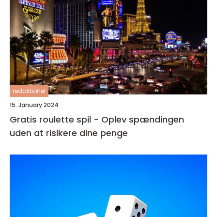
redaktionel
15. January 2024
Gratis roulette spil - Oplev spændingen
uden at risikere dine penge