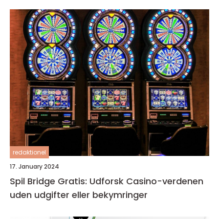
redaktionel
17. January 2024
Spil Bridge Gratis: Udforsk Casino-verdenen
uden udgifter eller bekymringer