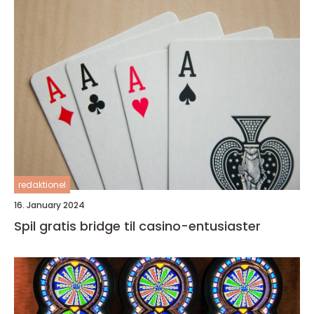
redaktionel
16. January 2024
Spil gratis bridge til casino-entusiaster