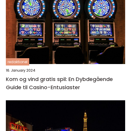
redaktionel
16. January 2024
Kom og vind gratis spil: En Dybdegående
Guide til Casino-Entusiaster