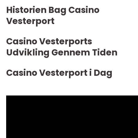
Historien Bag Casino
Vesterport
Casino Vesterports
Udvikling Gennem Tiden
Casino Vesterport i Dag