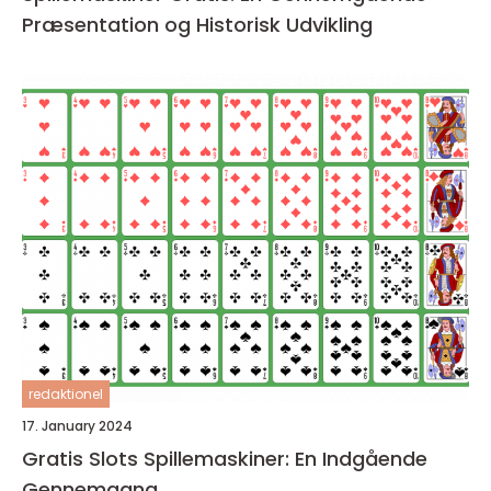
Præsentation og Historisk Udvikling
redaktionel
17. January 2024
Gratis Slots Spillemaskiner: En Indgående
Gennemgang