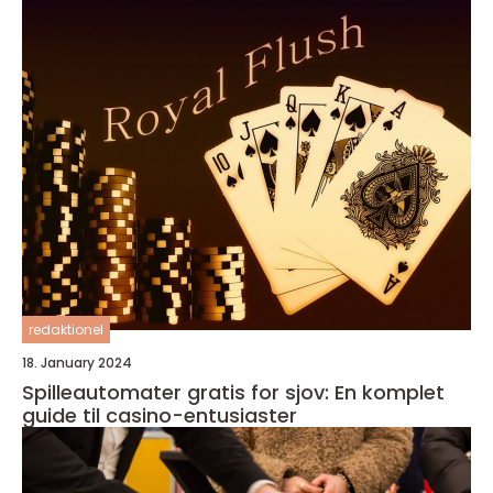
redaktionel
18. January 2024
Spilleautomater gratis for sjov: En komplet
guide til casino-entusiaster