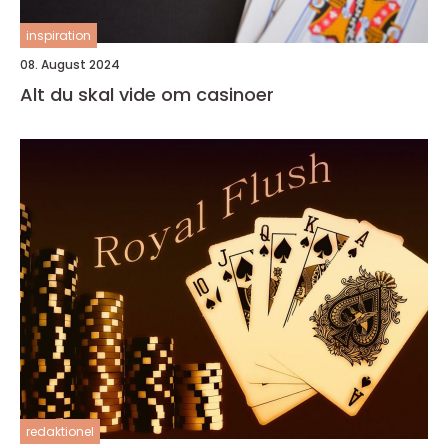
inspiration
08. August 2024
Alt du skal vide om casinoer
redaktionel