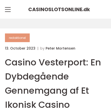
CASINOSLOTSONLINE.
dk
redaktionel
13. October 2023
by
Peter Mortensen
Casino Vesterport: En
Dybdegående
Gennemgang af Et
Ikonisk Casino