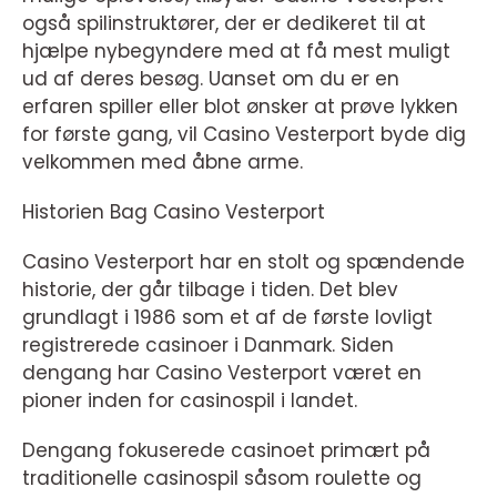
også spilinstruktører, der er dedikeret til at
hjælpe nybegyndere med at få mest muligt
ud af deres besøg. Uanset om du er en
erfaren spiller eller blot ønsker at prøve lykken
for første gang, vil Casino Vesterport byde dig
velkommen med åbne arme.
Historien Bag Casino Vesterport
Casino Vesterport har en stolt og spændende
historie, der går tilbage i tiden. Det blev
grundlagt i 1986 som et af de første lovligt
registrerede casinoer i Danmark. Siden
dengang har Casino Vesterport været en
pioner inden for casinospil i landet.
Dengang fokuserede casinoet primært på
traditionelle casinospil såsom roulette og