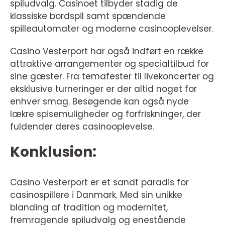
spiludvalg. Casinoet tilbyder stadig de
klassiske bordspil samt spændende
spilleautomater og moderne casinooplevelser.
Casino Vesterport har også indført en række
attraktive arrangementer og specialtilbud for
sine gæster. Fra temafester til livekoncerter og
eksklusive turneringer er der altid noget for
enhver smag. Besøgende kan også nyde
lækre spisemuligheder og forfriskninger, der
fuldender deres casinooplevelse.
Konklusion:
Casino Vesterport er et sandt paradis for
casinospillere i Danmark. Med sin unikke
blanding af tradition og modernitet,
fremragende spiludvalg og enestående