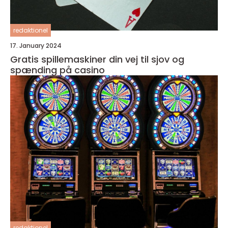
redaktionel
17. January 2024
Gratis spillemaskiner din vej til sjov og
spænding på casino
redaktionel