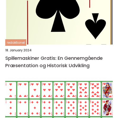
redaktionel
18. January 2024
Spillemaskiner Gratis: En Gennemgående
Præsentation og Historisk Udvikling