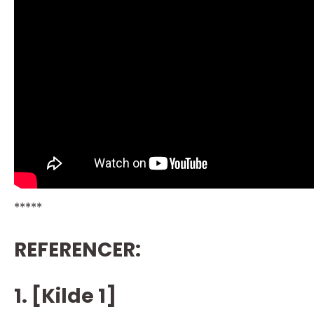
*****
REFERENCER:
1. [Kilde 1]