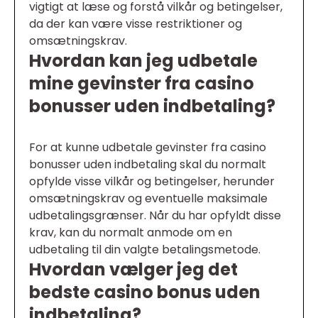
vigtigt at læse og forstå vilkår og betingelser,
da der kan være visse restriktioner og
omsætningskrav.
Hvordan kan jeg udbetale
mine gevinster fra casino
bonusser uden indbetaling?
For at kunne udbetale gevinster fra casino
bonusser uden indbetaling skal du normalt
opfylde visse vilkår og betingelser, herunder
omsætningskrav og eventuelle maksimale
udbetalingsgrænser. Når du har opfyldt disse
krav, kan du normalt anmode om en
udbetaling til din valgte betalingsmetode.
Hvordan vælger jeg det
bedste casino bonus uden
indbetaling?