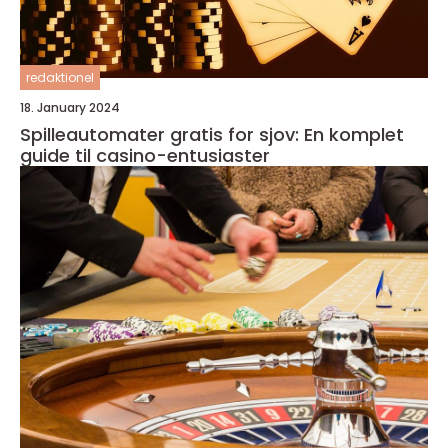
redaktionel
18. January 2024
Spilleautomater gratis for sjov: En komplet
guide til casino-entusiaster