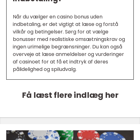
Når du vælger en casino bonus uden
indbetaling, er det vigtigt at læse og forstå
vilkår og betingelser. Sørg for at vælge
bonusser med realistiske omsætningskrav og
ingen urimelige begrænsninger. Du kan også
overveje at læse anmeldelser og vurderinger
af casinoet for at få et indtryk af deres
pålidelighed og spiludvalg.
Få læst flere indlæg her