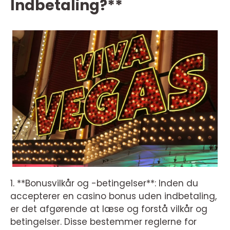
Indbetaling?**
1. **Bonusvilkår og -betingelser**: Inden du
accepterer en casino bonus uden indbetaling,
er det afgørende at læse og forstå vilkår og
betingelser. Disse bestemmer reglerne for