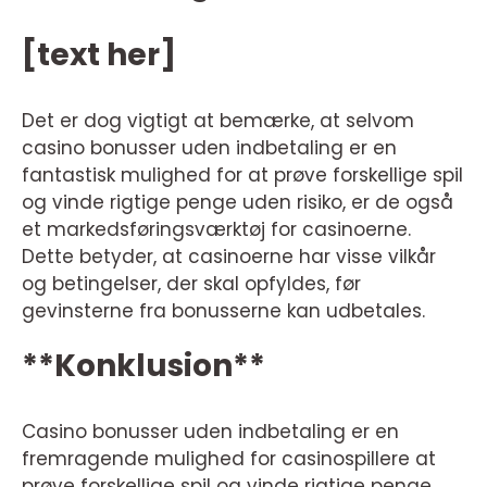
[text her]
Det er dog vigtigt at bemærke, at selvom
casino bonusser uden indbetaling er en
fantastisk mulighed for at prøve forskellige spil
og vinde rigtige penge uden risiko, er de også
et markedsføringsværktøj for casinoerne.
Dette betyder, at casinoerne har visse vilkår
og betingelser, der skal opfyldes, før
gevinsterne fra bonusserne kan udbetales.
**Konklusion**
Casino bonusser uden indbetaling er en
fremragende mulighed for casinospillere at
prøve forskellige spil og vinde rigtige penge