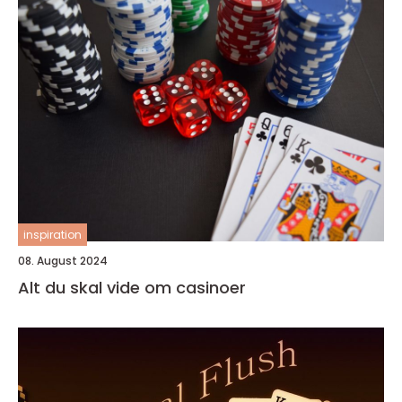
inspiration
08. August 2024
Alt du skal vide om casinoer