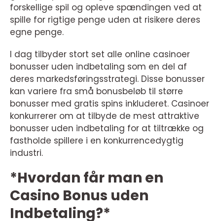
forskellige spil og opleve spændingen ved at
spille for rigtige penge uden at risikere deres
egne penge.
I dag tilbyder stort set alle online casinoer
bonusser uden indbetaling som en del af
deres markedsføringsstrategi. Disse bonusser
kan variere fra små bonusbeløb til større
bonusser med gratis spins inkluderet. Casinoer
konkurrerer om at tilbyde de mest attraktive
bonusser uden indbetaling for at tiltrække og
fastholde spillere i en konkurrencedygtig
industri.
*Hvordan får man en
Casino Bonus uden
Indbetaling?*