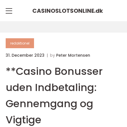
CASINOSLOTSONLINE.
dk
redaktionel
31. December 2023
by
Peter Mortensen
**Casino Bonusser
uden Indbetaling:
Gennemgang og
Vigtige