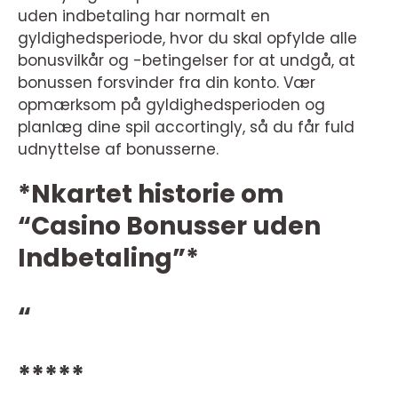
uden indbetaling har normalt en
gyldighedsperiode, hvor du skal opfylde alle
bonusvilkår og -betingelser for at undgå, at
bonussen forsvinder fra din konto. Vær
opmærksom på gyldighedsperioden og
planlæg dine spil accortingly, så du får fuld
udnyttelse af bonusserne.
*Nkartet historie om
“Casino Bonusser uden
Indbetaling”*
“
*****