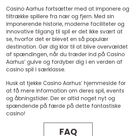
Casino Aarhus fortsætter med at imponere og
tiltrække spillere fra nær og fjern. Med sin
imponerende historie, moderne faciliteter og
innovative tilgang til spil er det ikke svært at
se, hvorfor det er blevet en så populær
destination. Gør dig klar til at blive overvældet
af spændingen, når du træder ind på Casino
Aarhus’ gulve og fordyber dig i en verden af
casino spil i særklasse.
Husk at tjekke Casino Aarhus’ hjemmeside for
at få mere information om deres spil, events
og åbningstider. Der er altid noget nyt og
spændende på færde på dette fantastiske
casino!
FAQ