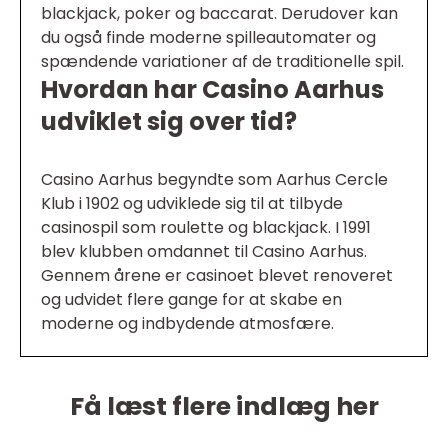
blackjack, poker og baccarat. Derudover kan
du også finde moderne spilleautomater og
spændende variationer af de traditionelle spil.
Hvordan har Casino Aarhus
udviklet sig over tid?
Casino Aarhus begyndte som Aarhus Cercle
Klub i 1902 og udviklede sig til at tilbyde
casinospil som roulette og blackjack. I 1991
blev klubben omdannet til Casino Aarhus.
Gennem årene er casinoet blevet renoveret
og udvidet flere gange for at skabe en
moderne og indbydende atmosfære.
Få læst flere indlæg her