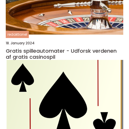
redaktionel
18. January 2024
Gratis spilleautomater - Udforsk verdenen
af gratis casinospil