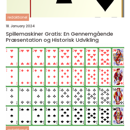
redaktionel
18. January 2024
Spillemaskiner Gratis: En Gennemgående
Præsentation og Historisk Udvikling
redaktionel