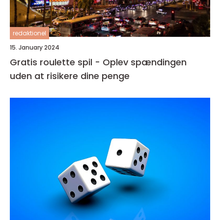
redaktionel
15. January 2024
Gratis roulette spil - Oplev spændingen
uden at risikere dine penge