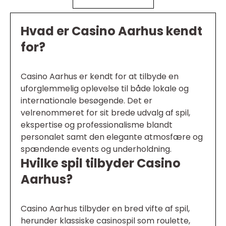
Hvad er Casino Aarhus kendt
for?
Casino Aarhus er kendt for at tilbyde en
uforglemmelig oplevelse til både lokale og
internationale besøgende. Det er
velrenommeret for sit brede udvalg af spil,
ekspertise og professionalisme blandt
personalet samt den elegante atmosfære og
spændende events og underholdning.
Hvilke spil tilbyder Casino
Aarhus?
Casino Aarhus tilbyder en bred vifte af spil,
herunder klassiske casinospil som roulette,