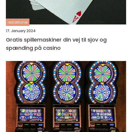
redaktionel
17. January 2024
Gratis spillemaskiner din vej til sjov og
spænding på casino