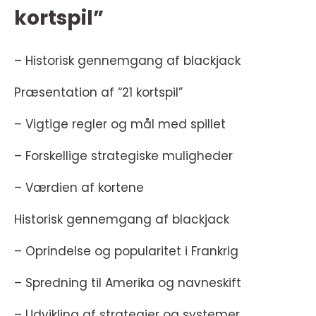
kortspil”
– Historisk gennemgang af blackjack
Præsentation af “21 kortspil”
– Vigtige regler og mål med spillet
– Forskellige strategiske muligheder
– Værdien af kortene
Historisk gennemgang af blackjack
– Oprindelse og popularitet i Frankrig
– Spredning til Amerika og navneskift
– Udvikling af strategier og systemer