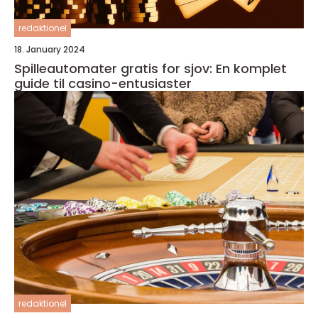
redaktionel
18. January 2024
Spilleautomater gratis for sjov: En komplet
guide til casino-entusiaster
redaktionel