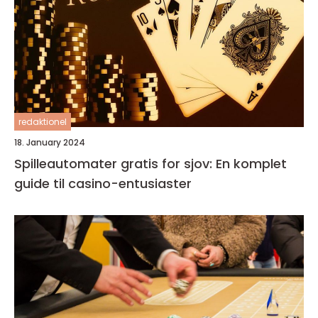
redaktionel
18. January 2024
Spilleautomater gratis for sjov: En komplet
guide til casino-entusiaster