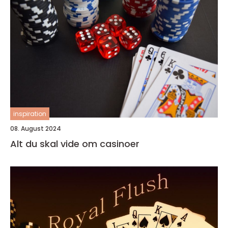
inspiration
08. August 2024
Alt du skal vide om casinoer