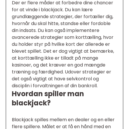
Der er flere måder at forbedre dine chancer
for at vinde i blackjack. Du kan lære
grundlæggende strategier, der fortæller dig,
hvornår du skal hitte, standse eller fordoble
din indsats. Du kan også implementere
avancerede strategier som korttælling, hvor
du holder styr på hvilke kort der allerede er
blevet spillet. Det er dog vigtigt at bemærke,
at korttælling ikke er tilladt på mange
kasinoer, og det kræver en god mængde
træning og færdighed. Udover strategier er
det også vigtigt at have selvkontrol og
disciplin i forvaltningen af din bankroll.
Hvordan spiller man
blackjack?
Blackjack spilles mellem en dealer og en eller
flere spillere. Målet er at få en hånd med en