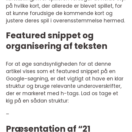
på hvilke kort, der allerede er blevet spillet, for
at kunne forudsige de kommende kort og
justere deres spil i overensstemmelse hermed.
Featured snippet og
organisering af teksten
For at øge sandsynligheden for at denne
artikel vises som et featured snippet på en
Google-søgning, er det vigtigt at have en klar
struktur og bruge relevante underoverskrifter,
der er markeret med h-tags. Lad os tage et
kig på en sådan struktur:
–
Præsentation af “21