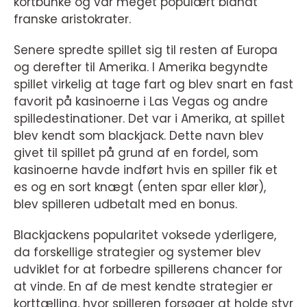
kortbunke og var meget populært blandt
franske aristokrater.
Senere spredte spillet sig til resten af Europa
og derefter til Amerika. I Amerika begyndte
spillet virkelig at tage fart og blev snart en fast
favorit på kasinoerne i Las Vegas og andre
spilledestinationer. Det var i Amerika, at spillet
blev kendt som blackjack. Dette navn blev
givet til spillet på grund af en fordel, som
kasinoerne havde indført hvis en spiller fik et
es og en sort knægt (enten spar eller klør),
blev spilleren udbetalt med en bonus.
Blackjackens popularitet voksede yderligere,
da forskellige strategier og systemer blev
udviklet for at forbedre spillerens chancer for
at vinde. En af de mest kendte strategier er
korttælling, hvor spilleren forsøger at holde styr