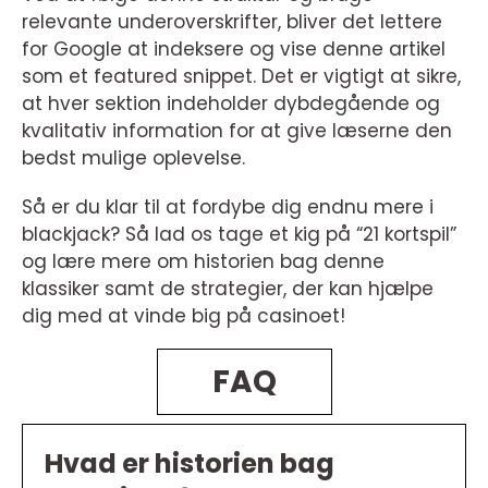
relevante underoverskrifter, bliver det lettere
for Google at indeksere og vise denne artikel
som et featured snippet. Det er vigtigt at sikre,
at hver sektion indeholder dybdegående og
kvalitativ information for at give læserne den
bedst mulige oplevelse.
Så er du klar til at fordybe dig endnu mere i
blackjack? Så lad os tage et kig på “21 kortspil”
og lære mere om historien bag denne
klassiker samt de strategier, der kan hjælpe
dig med at vinde big på casinoet!
FAQ
Hvad er historien bag