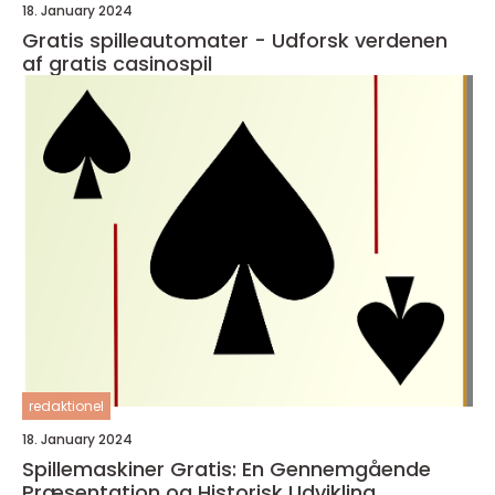
18. January 2024
Gratis spilleautomater - Udforsk verdenen
af gratis casinospil
redaktionel
18. January 2024
Spillemaskiner Gratis: En Gennemgående
Præsentation og Historisk Udvikling