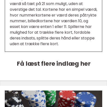
værdi så tæt på 21 som muligt, uden at
overstige det tal. Kortene har en simpel værdi,
hvor nummerkortene er værd deres påtrykte
nummer, billedkortene har værdien 10, og
esset kan være enten 1 eller 11. Spillerne har
mulighed for at trække flere kort, fordoble
deres indsats, splitte deres hånd eller stoppe
uden at trække flere kort.
Få læst flere indlæg her