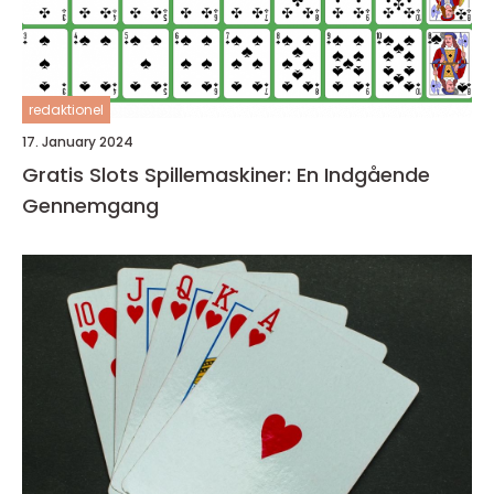
redaktionel
17. January 2024
Gratis Slots Spillemaskiner: En Indgående
Gennemgang